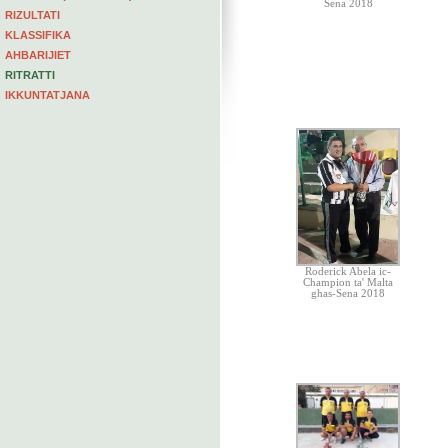
Sena 2018
RIZULTATI
KLASSIFIKA
AHBARIJIET
RITRATTI
IKKUNTATJANA
Roderick Abela ic-
Champion ta' Malta
ghas-Sena 2018