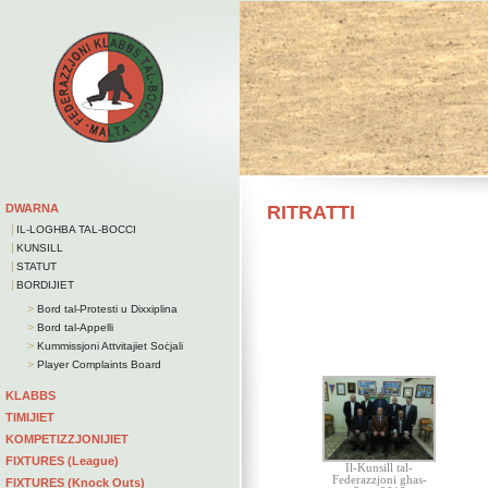
DWARNA
RITRATTI
|
IL-LOGHBA TAL-BOCCI
|
KUNSILL
|
STATUT
|
BORDIJIET
>
Bord tal-Protesti u Dixxiplina
>
Bord tal-Appelli
>
Kummissjoni Attvitajiet Soċjali
>
Player Complaints Board
KLABBS
TIMIJIET
KOMPETIZZJONIJIET
FIXTURES (League)
Il-Kunsill tal-
Federazzjoni ghas-
FIXTURES (Knock Outs)