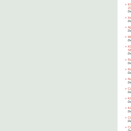
>
K
2
Da
>
In
Da
>
Ap
Da
>
Mu
Da
>
K
S
Da
>
Re
Da
>
Re
Da
>
Nu
Da
>
Ci
Da
>
K
Da
>
K
Da
>
Ci
Da
>
Ci
Da