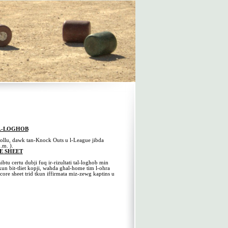
L-LOGHOB
kollu, dawk tan-Knock Outs u l-League jibda
p.m. ).
E SHEET
ibtu certu dubji fuq ir-rizultati tal-loghob min
 tkun bit-tliet kopji, wahda ghal-home tim l-ohra
core sheet trid tkun iffirmata miz-zewg kaptins u