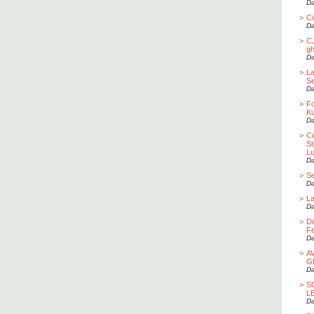
Da
>
Ci
Da
>
CJ
gh
Da
>
La
S
Da
>
Fo
Ku
Da
>
Ci
St
Lu
Da
>
Se
Da
>
La
Da
>
Di
Fe
Da
>
A
G
Da
>
S
L
Da