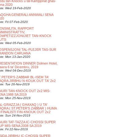
edu tan-Knocks u tal-Kampjonat ghas-
ena 2020
te: Wed 19-Feb-2020
AQGHA GENERALI ANNWALI SENA
020
te: Fri 07-Feb-2020
ENSWLITA, RAPPORT
MMINISTRATTIV,
OMPETIZZJONIJIET TAN-KNOCK
UTS
te: Wed 05-Feb-2020
OSPENSJONI TAL-PLEJER TAS-SUR
RANDON CARUANA
te: Mon 13-Jan-2020
RESENTATION DINNER Dolmen Hotel,
wra 6 ta' Dicembru, 2019
te: Wed 04-Dec-2019
T.PETER'S ZABBAR BL-ISEM TA'
AQRA JIRBHU N-KOUK OUT TA' 2x2
te: Tue 26-Nov-2019
NURI TAN-KNOCK OUT 2x2 MIS-
ENA 1988 SA 2019
te: Mon 25-Nov-2019
AL-GRAZZJA ( GHAXAQ ) U TA'
AQRA ( ST.PETER'S ZABBAR ) HUMA
L-FINALISTI FIN-KNOUK OUT 2x2
te: Sun 24-Nov-2019
NURI TAT-TAZZA IC-CHOSSI SUPER
UP MIS-SENA 2008 SA 2019
te: Fri 22-Nov-2019
SIDA JIRBHU IC-CHOSSI SUPER