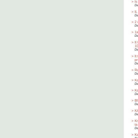
>
Is
Da
>
IL
Da
>
2 
Da
>
1x
Da
>
It
1D
Da
>
It
pr
Da
>
Ra
Da
>
Ka
Da
>
Ka
Da
>
B
Da
>
K
Da
>
Kr
ta
Da
>
Ka