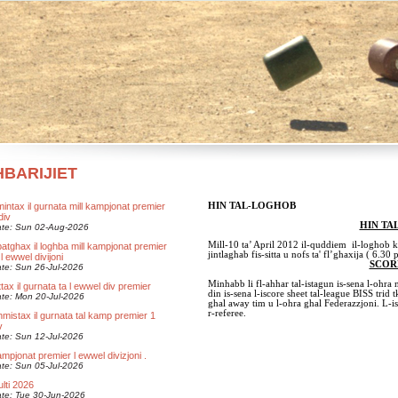
HBARIJIET
intax il gurnata mill kampjonat premier
HIN TAL-LOGHOB
div
HIN TA
te: Sun 02-Aug-2026
Mill-10 ta’ April 2012 il-quddiem il-loghob 
atghax il loghba mill kampjonat premier
jintlaghab fis-sitta u nofs ta' fl’ghaxija ( 6.30 
 l ewwel divijoni
SCOR
te: Sun 26-Jul-2026
Minhabb li fl-ahhar tal-istagun is-sena l-ohra n
ttax il gurnata ta l ewwel div premier
din is-sena l-iscore sheet tal-league BISS trid
te: Mon 20-Jul-2026
ghal away tim u l-ohra ghal Federazzjoni. L-is
r-referee.
 hmistax il gurnata tal kamp premier 1
v
te: Sun 12-Jul-2026
mpjonat premier l ewwel divizjoni .
te: Sun 05-Jul-2026
lti 2026
te: Tue 30-Jun-2026