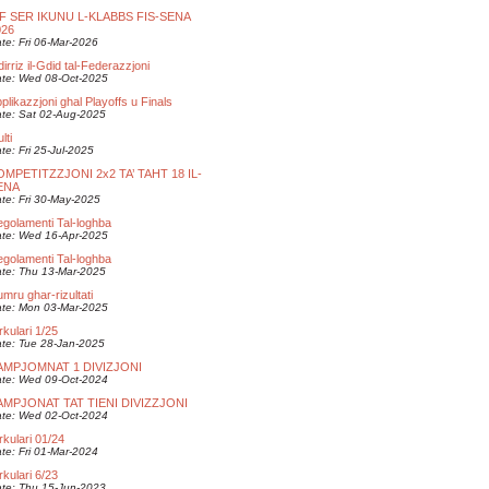
IF SER IKUNU L-KLABBS FIS-SENA
026
te: Fri 06-Mar-2026
dirriz il-Gdid tal-Federazzjoni
te: Wed 08-Oct-2025
plikazzjoni ghal Playoffs u Finals
te: Sat 02-Aug-2025
lti
te: Fri 25-Jul-2025
OMPETITZZJONI 2x2 TA’ TAHT 18 IL-
ENA
te: Fri 30-May-2025
golamenti Tal-loghba
te: Wed 16-Apr-2025
golamenti Tal-loghba
te: Thu 13-Mar-2025
mru ghar-rizultati
te: Mon 03-Mar-2025
rkulari 1/25
te: Tue 28-Jan-2025
AMPJOMNAT 1 DIVIZJONI
te: Wed 09-Oct-2024
AMPJONAT TAT TIENI DIVIZZJONI
te: Wed 02-Oct-2024
rkulari 01/24
te: Fri 01-Mar-2024
rkulari 6/23
te: Thu 15-Jun-2023