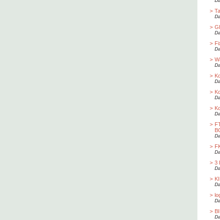
Da
>
Ta
Da
>
G
Da
>
Fi
Da
>
Wa
Da
>
Ko
Da
>
Ko
Da
>
Ko
Da
>
F
B
Da
>
F
Da
>
3
Da
>
K
Da
>
lo
Da
>
B
Da