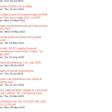
te: Sun 25-Jul-2021
rkulari 01/2021 31 ta’ Mejju
te: Thu 10-Jun-2021
 Saliba huwa l-President il-gdid tal-FKB
at-Tlett Snin li gejjin 2021 sa 2023
te: Mon 24-May-2021
qgha Generali Annwali tal-Federazzjoni
ena 2021
te: Wed 19-May-2021
rmola ghall-min jixtieq johrog ghall-
nsill
te: Tue 04-May-2021
rkulari: 02/20 Laqgha Generali
raordinarja li saret nhar it-Tlieta 7 ta’
lju 2020
te: Tue 11-Aug-2020
duta Straordinarja 7 ta' Lulju 2020
te: Wed 08-Jul-2020
qgha Generali Straordinarja
te: Thu 02-Jul-2020
rettivi mid-Dipartiment tas-Sahha lil
derazzjoni
te: Thu 11-Jun-2020
VIZZ IMPORTANTI DAWR IL-LOGHOB
HALL-BIEDU TA' L-ISTAGUN 2020
te: Tue 10-Mar-2020
OSPENSJONI TAL-PLEJER TAS-SUR
ELI CUTAJAR
te: Mon 09-Mar-2020