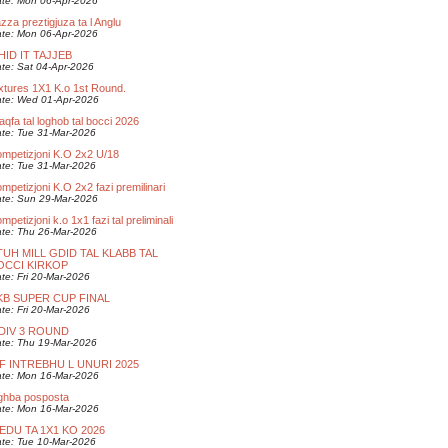
te: Mon 06-Apr-2026
zza preztigjuza ta l Anglu
te: Mon 06-Apr-2026
HID IT TAJJEB
te: Sat 04-Apr-2026
xtures 1X1 K.o 1st Round.
te: Wed 01-Apr-2026
qfa tal loghob tal bocci 2026
te: Tue 31-Mar-2026
mpetizjoni K.O 2x2 U/18
te: Tue 31-Mar-2026
mpetizjoni K.O 2x2 fazi premilinari
te: Sun 29-Mar-2026
mpetizjoni k.o 1x1 fazi tal preliminali
te: Thu 26-Mar-2026
TUH MILL GDID TAL KLABB TAL
OCCI KIRKOP
te: Fri 20-Mar-2026
KB SUPER CUP FINAL
te: Fri 20-Mar-2026
 DIV 3 ROUND
te: Thu 19-Mar-2026
IF INTREBHU L UNURI 2025
te: Mon 16-Mar-2026
ghba posposta
te: Mon 16-Mar-2026
IEDU TA 1X1 KO 2026
te: Tue 10-Mar-2026