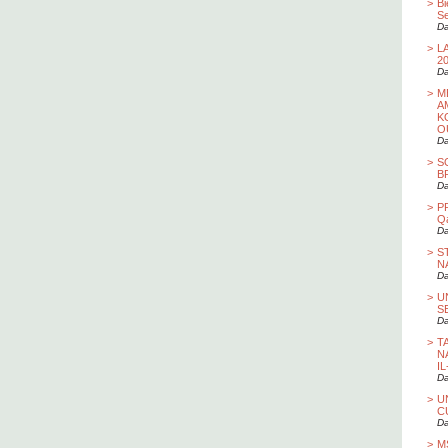
>
Bi
S
Da
>
L
2
Da
>
M
A
K
O
Da
>
S
B
Da
>
P
Qa
Da
>
S
N
Da
>
U
S
Da
>
T
N
I
Da
>
U
C
Da
>
M