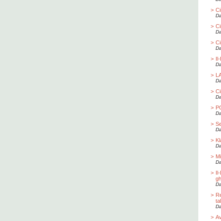
>
Ci
Da
>
Ci
Da
>
Ci
Da
>
Il
Da
>
L
Da
>
Ci
Da
>
P
Da
>
Se
Da
>
K
Da
>
Mi
Da
>
Il
gh
Da
>
Re
ta
Da
>
Av