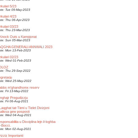
rkulari 5/23
te: Tue 09-May-2023
rkulari 4/23
te: Thu 06-Apr-2023
rkulari 03/23
te: Thu 23-Mar-2023
-Knock Outs u Kampjonat
te: Sun 05-Mar-2023
AQGHA GENERALI ANNWALI 2023
te: Mon 13-Feb-2023
rkulari 02/23
te: Wed 01-Feb-2023
OLOZ
te: Thu 29-Sep-2022
gretarju
te: Wed 25-May-2022
labbs m'ghandhomx reserv
te: Fri 13-May-2022
nghajr Pregudizzju
te: Fri 06-Aug-2021
-Laqghat tat-Tieni u Tielet Divizjoni
alissa gew posposti
te: Wed 04-Aug-2021
sponsabilita u Dixxiplina lejn il-loghba
l-Bocci.
te: Mon 02-Aug-2021
izziz Importanti