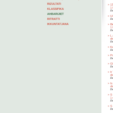
RIZULTATI
>
1
1
KLASSIFIKA
Da
AHBARIJIET
>
U
RITRATTI
Da
IKKUNTATJANA
>
Bi
1 
Da
>
L 
di
Da
>
Ka
Da
>
P
Da
>
Gh
Da
>
It
di
Da
>
Is
di
Da
>
S 
1 
Da
>
S 
Da