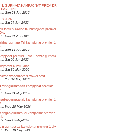
3 IL GURNATA KAMPJONAT PREMIER
 DIVIZJONI
te: Sun 28-Jun-2026
/18 2026
te: Sat 27-Jun-2026
du tat tieni rawnd tal kampjonat premier
Div.
te: Sun 21-Jun-2026
ahhar gurnata Tal kampjonat premier 1
v
te: Sun 14-Jun-2026
mpjonat premier 1 div Ghaxar gurnata.
te: Sat 06-Jun-2026
rogramm numru disa.
te: Sat 30-May-2026
axaq wahedhom fl ewwel post .
te: Tue 26-May-2026
 Tmint gurnata tak kampjonat premier 1
v
te: Sun 24-May-2026
 seba gurnata tak kampjonat premier 1
v
te: Wed 20-May-2026
sebgha gurnata tal kampjonat premier
div
te: Sun 17-May-2026
sitt gurnata tal kampjonat premier 1 div
te: Wed 13-May-2026