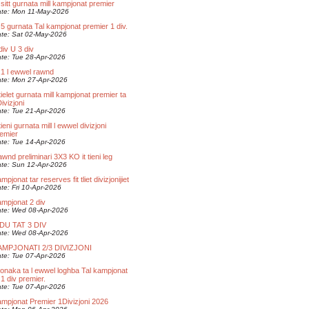
 sitt gurnata mill kampjonat premier
te: Mon 11-May-2026
 5 gurnata Tal kampjonat premier 1 div.
te: Sat 02-May-2026
div U 3 div
te: Tue 28-Apr-2026
1 l ewwel rawnd
te: Mon 27-Apr-2026
 tielet gurnata mill kampjonat premier ta
ivizjoni
te: Tue 21-Apr-2026
 tieni gurnata mill l ewwel divizjoni
emier
te: Tue 14-Apr-2026
wnd preliminari 3X3 KO it tieni leg
te: Sun 12-Apr-2026
mpjonat tar reserves fit tliet divizjonijiet
te: Fri 10-Apr-2026
mpjonat 2 div
te: Wed 08-Apr-2026
IDU TAT 3 DIV
te: Wed 08-Apr-2026
AMPJONATI 2/3 DIVIZJONI
te: Tue 07-Apr-2026
onaka ta l ewwel loghba Tal kampjonat
 1 div premier.
te: Tue 07-Apr-2026
mpjonat Premier 1Divizjoni 2026